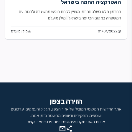
האטרקציה החמה בישראל
החרמון מלא בשלג וזה זמן מצויין לקחת חופש מהשגרה ולהנות עם
המשפחה במקום הכי יפה בישראל | מילן מועלם
schedule
01/01/2022
person
מילן מועלם
הזירה בצפון
אתר החדשות המקומי המוביל של אזור הצפון, הגליל והעמקים. עדכונים
שוטפים, תחקירים ודיווחים מהשטח בזמן אמת.
אודות האתר
תקנון שימוש
מדיניות פרטיות
צרו קשר
mail
share