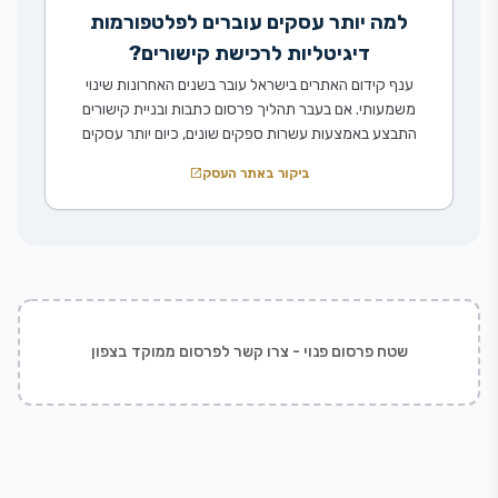
למה יותר עסקים עוברים לפלטפורמות
דיגיטליות לרכישת קישורים?
ענף קידום האתרים בישראל עובר בשנים האחרונות שינוי
משמעותי. אם בעבר תהליך פרסום כתבות ובניית קישורים
התבצע באמצעות עשרות ספקים שונים, כיום יותר עסקים
ומשרדי דיגיטל מעדיפים לעבוד דרך מערכות מרכזיות
ביקור באתר העסק
open_in_new
שמנהלות את כל התהליך במקום אחד. קידום אורגני הפך
בשנים האחרונות לתחום מורכב יותר מאי פעם. עדכוני
האלגוריתם של מנועי החיפוש, התחרות ההולכת וגוברת […]
שטח פרסום פנוי - צרו קשר לפרסום ממוקד בצפון