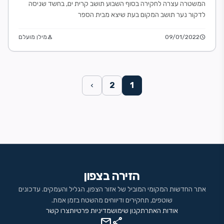
המשטרה עצרה לחקירה בסוף השבוע תושב קרית ים, בחשד שניסה
לדקור נער תושב המקום בעת שיצא מבית הספר
schedule
09/01/2022
person
מילן מועלם
2
1
chevron_left
הזירה בצפון
אתר החדשות המקומי המוביל של אזור הצפון, הגליל והעמקים. עדכונים
שוטפים, תחקירים ודיווחים מהשטח בזמן אמת.
אודות האתר
תקנון שימוש
מדיניות פרטיות
צרו קשר
mail
share