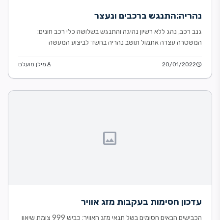
נהריה:התנגש ברכבים ונעצר
גנב רכב, נהג ללא רשיון נהיגה והתנגש בשלושה כלי רכב חונים:
המשטרה עצרה אתמול תושב נהריה בחשד לביצוע המעשה
schedule
20/01/2022
person
מילן מועלם
image
עדכון חסימות בעקבות מזג אוויר
הכבישים הבאים חסומים בשל תנאי מזג האוויר: כביש 999 צומת שיאון