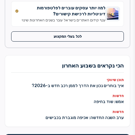
למה יותר עסקים עוברים לפלטפורמות
verified
דיגיטליות לרכישת קישורים?
ענף קידום האתרים בישראל עובר בשנים האחרונות שינוי
משמעותי. אם בעבר תהליך פרסום כתבות ובניית קישורים
התבצע באמצעות עשרות ספקים שונים, כיום יותר עסקים
ומשרדי דיגיטל מעדיפים לעבוד דרך מערכות מרכזיות
לכל בעלי המקצוע
שמנהלות את כל התהליך במקום אחד. קידום אורגני הפך
בשנים האחרונות לתחום מורכב יותר מאי פעם. עדכוני
האלגוריתם של מנועי החיפוש, התחרות ההולכת וגוברת […]
הכי נקראים בשבוע האחרון
תוכן שיווקי
איך בוחרים נכון את הדרך לממן רכב חדש ב-2026?
חדשות
אמש: שוד בחיפה
חדשות
ערב השנה החדשה: אכיפה מוגברת בכבישים