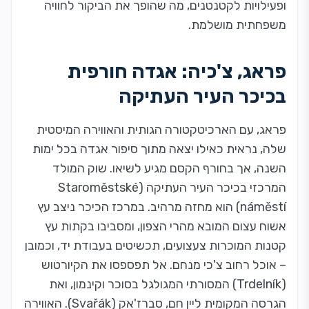
ופעילויות לקטנטנים, מה שהופך את הביקור לחוויה
משפחתית מושלמת.
פראג, צ'כיה: אגדה חורפית
בכיכר העיר העתיקה
פראג, עם הארכיטקטורה הגותית והאווירה המיסטית
שלה, נראית כאילו יצאה מתוך סיפור אגדה בכל ימות
השנה, אך בחורף הקסם מגיע לשיאו. שוק המולד
המרכזי בכיכר העיר העתיקה (Staroměstské
náměstí) הוא מחזה מרהיב. במרכז הכיכר ניצב עץ
אשוח עצום המובא מהרי הצפון, ומסביבו בקתות עץ
קטנות המוכרות צעצועים, תכשיטים בעבודת יד, וכמובן
– אוכל רחוב צ'כי מנחם. אל תפספסו את הקיורטוש
(Trdelník) המסורתי המגולגל בסוכר וקינמון, ואת
הגרסה המקומית ליין חם, סברז'אק (Svařák). האווירה