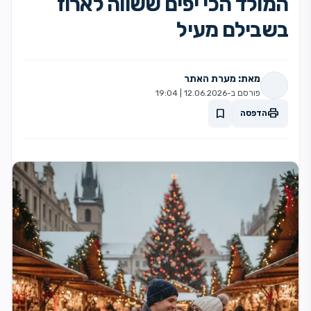
המולד הכי יפים ששווה לארוז
בשבילם מעיל
מאת: מערת האתר
פורסם ב-12.06.2026 | 19:04
print
bookmark
הדפסה