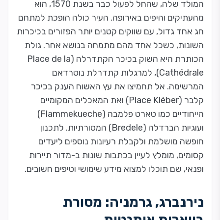
המולד שלה, שהחל לפעול כבר בשנת 1570, הוא
מהעתיקים והיפים באירופה. העיר כולה הופכת למתחם
חג אחד גדול, עם שווקים קטנים יותר הפזורים בכיכרות
השונות, כשכל אחד מהם מתמחה בנושא אחר. גולת
הכותרת היא השוק בכיכר הקתדרלה (Place de la
Cathédrale), למרגלות קתדרלת נוטרדאם
המרשימה. אל תחמיצו את עץ האשוח הענק בכיכר
קלבר (Place Kléber) ואת המאכלים המקומיים
הייחודיים כמו טארט פלמבה (Flammekueche)
ועוגיות הברדלה (Bredele) המסורתיות. לתכנון
חופשה מושלמת ולקבלת רעיונות נוספים ליעדים
קסומים, מומלץ לעיין בכתבות שונות ב-
מדור תיירות
ופנאי
, שם תוכלו למצוא מידע שימושי וטיפים חשובים.
נירנברג, גרמניה: מסורת
בווארית אותנטית