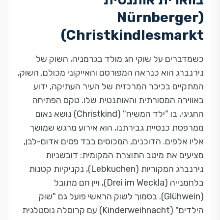
(Nürnberger
Christkindlesmarkt)
כשמדברים על שוקי חג מולד בגרמניה, השוק של
נירנברג הוא כנראה המפורסם והאייקוני מכולם. השוק,
המתקיים בכיכר המרכזית של העיר העתיקה, ידוע
באווירה המסורתית והאותנטית שלו. טקס הפתיחה
החגיגי, בו "ילד המשיח" (Christkind) נושא נאום
ממרפסת כנסיית גבירתנו, הוא אירוע מרגש שמושך
אליו אלפים. הדוכנים, המכוסים בבד פסים אדום-לבן,
מציעים את מיטב התוצרת המקומית: דובשניות
נירנברג המקוריות (Lebkuchen), נקניקיות קטנות
בלחמנייה (Drei im Weckla), ויין חם מתובל
(Glühwein). בסמוך לשוק הראשי פועל גם "שוק
הילדים" (Kinderweihnacht) עם קרוסלה נוסטלגית