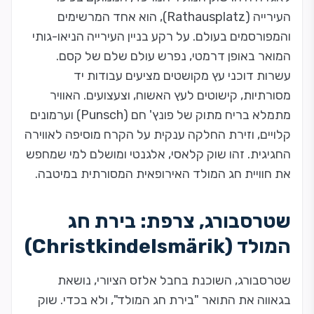
העירייה (Rathausplatz), הוא אחד המרשימים
והמפורסמים בעולם. על רקע בניין העירייה הניאו-גותי
המואר באופן דרמטי, נפרש עולם שלם של קסם.
עשרות דוכני עץ מקושטים מציעים עבודות יד
מסורתיות, קישוטים לעץ האשוח, וצעצועים. האוויר
מתמלא בריח מתוק של פונץ' חם (Punsch) וערמונים
קלויים, וזירת החלקה ענקית על הקרח מוסיפה לאווירה
החגיגית. זהו שוק קלאסי, אלגנטי ומושלם למי שמחפש
את חוויית חג המולד האירופאית המסורתית במיטבה.
שטרסבורג, צרפת: בירת חג
המולד (Christkindelsmärik)
שטרסבורג, השוכנת בחבל אלזס הציורי, נושאת
בגאווה את התואר "בירת חג המולד", ולא בכדי. שוק