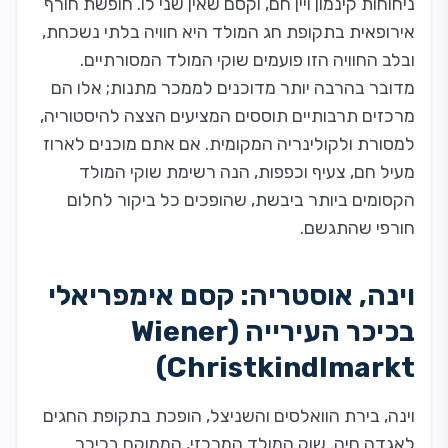
ניחוחות קינמון ויין חם, וקסם שאין שני לו. חופשת חורף
אירופאית בתקופת חג המולד היא חוויה בלתי נשכחת,
ובלב החוויה הזו פועמים שוקי המולד המסורתיים.
מדובר בהרבה יותר מדוכנים לממכר מתנות; אלו הם
מרכזים תרבותיים תוססים המציעים הצצה להיסטוריה,
למסורת ולקולינריה המקומית. אם אתם מוכנים לארוז
מעיל חם, צעיף וכפפות, הנה רשימת שוקי המולד
הקסומים ביותר ביבשת, שהופכים כל ביקור לחלום
חורפי שהתגשם.
וינה, אוסטריה: קסם אימפריאלי
בכיכר העירייה (Wiener
Christkindlmarkt)
וינה, בירת הוואלסים והשניצל, הופכת בתקופת החגים
לאגדה חיה. שוק המולד המרכזי, הממוקם בכיכר