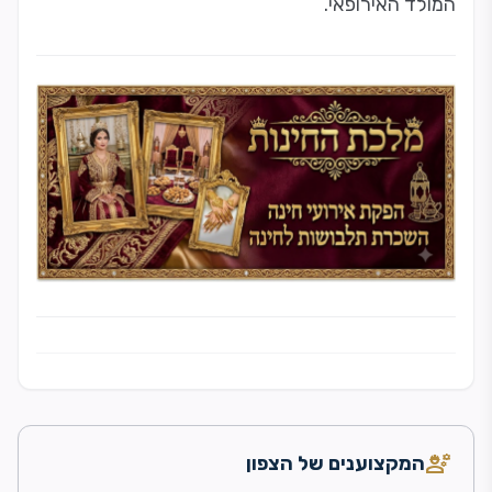
המולד האירופאי.
engineering
המקצוענים של הצפון