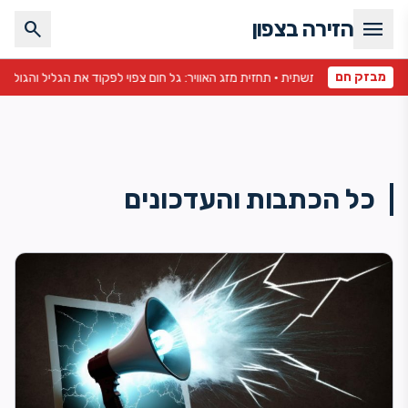
menu
הזירה בצפון
search
מבזק חם
גולן •
כל הכתבות והעדכונים