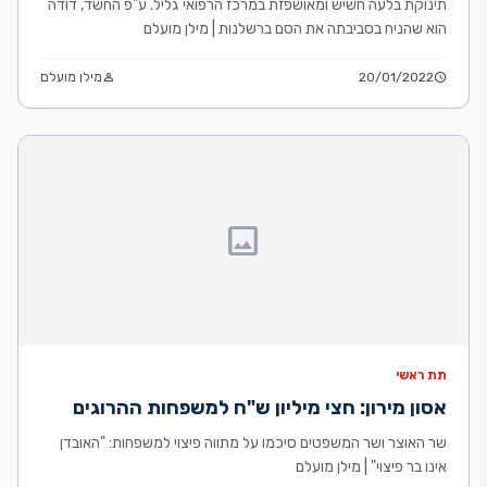
תינוקת בלעה חשיש ומאושפזת במרכז הרפואי גליל. ע"פ החשד, דודה
הוא שהניח בסביבתה את הסם ברשלנות | מילן מועלם
schedule
20/01/2022
person
מילן מועלם
image
תת ראשי
אסון מירון: חצי מיליון ש"ח למשפחות ההרוגים
שר האוצר ושר המשפטים סיכמו על מתווה פיצוי למשפחות: "האובדן
אינו בר פיצוי" | מילן מועלם