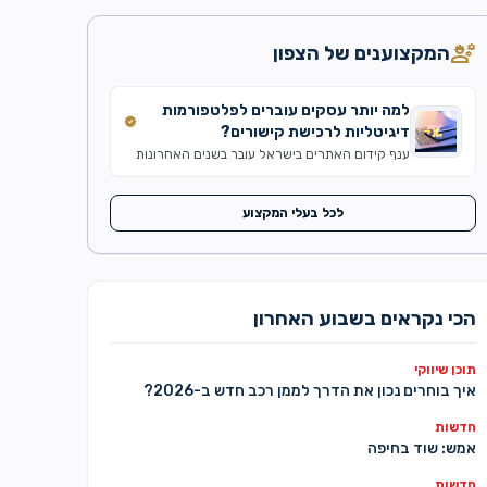
engineering
המקצוענים של הצפון
למה יותר עסקים עוברים לפלטפורמות
verified
דיגיטליות לרכישת קישורים?
ענף קידום האתרים בישראל עובר בשנים האחרונות
שינוי משמעותי. אם בעבר תהליך פרסום כתבות ובניית
קישורים התבצע באמצעות עשרות ספקים שונים, כיום
יותר עסקים ומשרדי דיגיטל מעדיפים לעבוד דרך
לכל בעלי המקצוע
מערכות מרכזיות שמנהלות את כל התהליך במקום
אחד. קידום אורגני הפך בשנים האחרונות לתחום
מורכב יותר מאי פעם. עדכוני האלגוריתם של מנועי
החיפוש, התחרות ההולכת וגוברת […]
הכי נקראים בשבוע האחרון
תוכן שיווקי
איך בוחרים נכון את הדרך לממן רכב חדש ב-2026?
חדשות
אמש: שוד בחיפה
חדשות