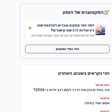
engineering
המקצוענים של הצפון
למה יותר עסקים עוברים לפלטפורמות
verified
דיגיטליות לרכישת קישורים?
ענף קידום האתרים בישראל עובר בשנים האחרונות
שינוי משמעותי. אם בעבר תהליך פרסום כתבות ובניית
קישורים התבצע באמצעות עשרות ספקים שונים, כיום
יותר עסקים ומשרדי דיגיטל מעדיפים לעבוד דרך
לכל בעלי המקצוע
מערכות מרכזיות שמנהלות את כל התהליך במקום
אחד. קידום אורגני הפך בשנים האחרונות לתחום
מורכב יותר מאי פעם. עדכוני האלגוריתם של מנועי
החיפוש, התחרות ההולכת וגוברת […]
הכי נקראים בשבוע האחרון
תוכן שיווקי
איך בוחרים נכון את הדרך לממן רכב חדש ב-2026?
חדשות
אמש: שוד בחיפה
חדשות