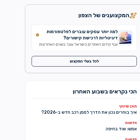
engineering
המקצוענים של הצפון
למה יותר עסקים עוברים לפלטפורמות
verified
דיגיטליות לרכישת קישורים?
ענף קידום האתרים בישראל עובר בשנים האחרונות
שינוי משמעותי. אם בעבר תהליך פרסום כתבות ובניית
קישורים התבצע באמצעות עשרות ספקים שונים, כיום
יותר עסקים ומשרדי דיגיטל מעדיפים לעבוד דרך
לכל בעלי המקצוע
מערכות מרכזיות שמנהלות את כל התהליך במקום
אחד. קידום אורגני הפך בשנים האחרונות לתחום
מורכב יותר מאי פעם. עדכוני האלגוריתם של מנועי
החיפוש, התחרות ההולכת וגוברת […]
הכי נקראים בשבוע האחרון
תוכן שיווקי
איך בוחרים נכון את הדרך לממן רכב חדש ב-2026?
חדשות
אמש: שוד בחיפה
חדשות