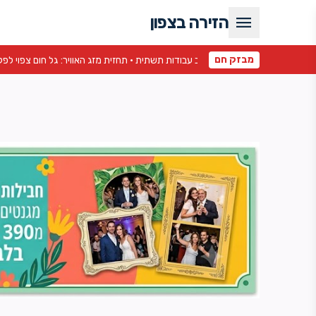
menu
הזירה בצפון
מבזק חם
ת מזג האוויר: גל חום צפוי לפקוד את הגליל והגולן •